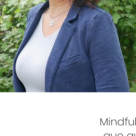
Mindfu
que q