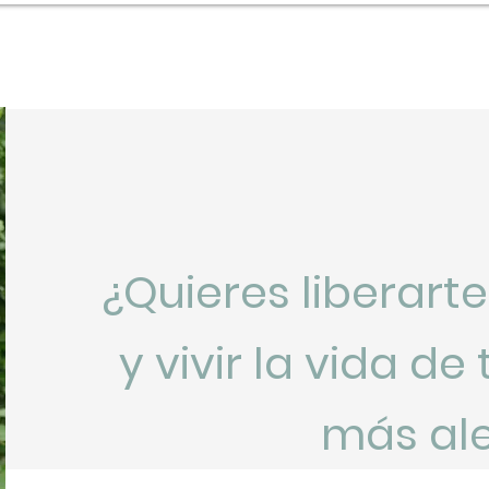
Coaching
Blog
in Italia
¿Quieres liberart
y vivir la vida d
más ale