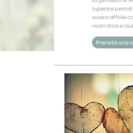
La gentilezza e l
superare periodi d
essere difficile c
nostri sforzi e risu
Prenota una 