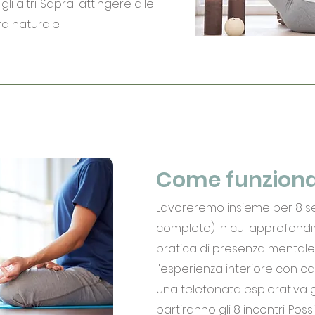
li altri. Saprai attingere alle
a naturale.
Come funzion
Lavoreremo insieme per 8 s
completo
) in cui approfondi
pratica di presenza mental
l'esperienza interiore con ca
una telefonata esplorativa gr
partiranno gli 8 incontri. Poss