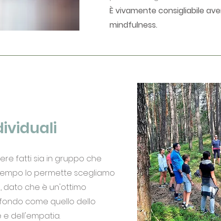
È vivamente consigliabile ave
mindfulness.
ividuali
ere fatti sia in gruppo che
 tempo lo permette scegliamo
a, dato che è un'ottimo
ofondo come quello dello
 e dell'empatia.