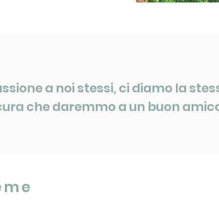
one a noi stessi, ci diamo la stes
cura che daremmo a un buon amic
eme