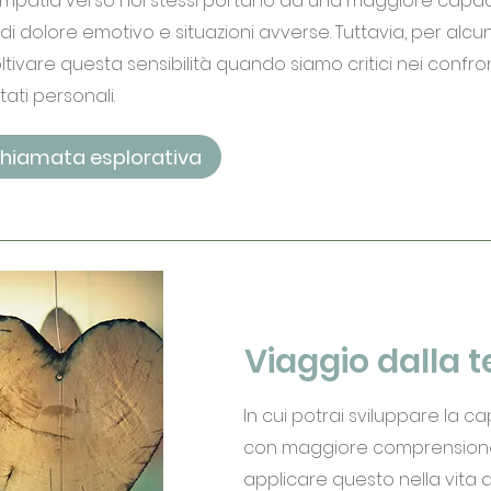
'empatia verso noi stessi portano ad una maggiore capac
i dolore emotivo e situazioni avverse. Tuttavia, per alcun
oltivare questa sensibilità quando siamo critici nei confron
ltati personali.
chiamata esplorativa
Viaggio dalla t
In cui potrai sviluppare la ca
con maggiore comprensione 
applicare questo nella vita di 