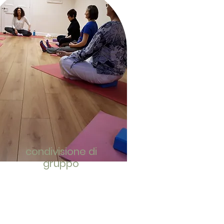
condivisione di
gruppo