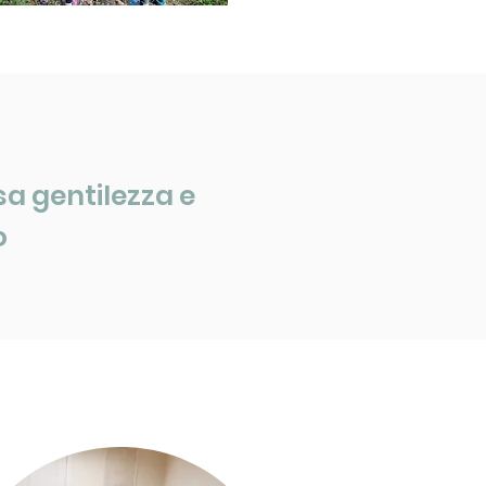
sa gentilezza e
o