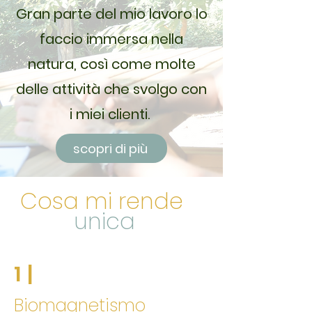
Gran parte del mio lavoro lo
faccio immersa nella
natura, così come molte
delle attività che svolgo con
i miei clienti.
scopri di più
Cosa mi rende
unica
1 |
Biomagnetismo