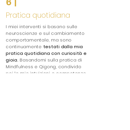
6 |
Pratica quotidiana
I miei interventi si basano sulle
neuroscienze e sul cambiamento
comportamentale, ma sono
continuamente
testati dalla mia
pratica quotidiana con curiosità e
gioia.
Basandomi sulla pratica di
Mindfulness e Qigong, condivido
poi le mie intuizioni e competenze
con un pubblico cosmopolita
come coach e consulente. È lo
sviluppo di un programma
personale quotidiano che seguo
da anni che mi da la capacità di
guidare al meglio i miei allievi.