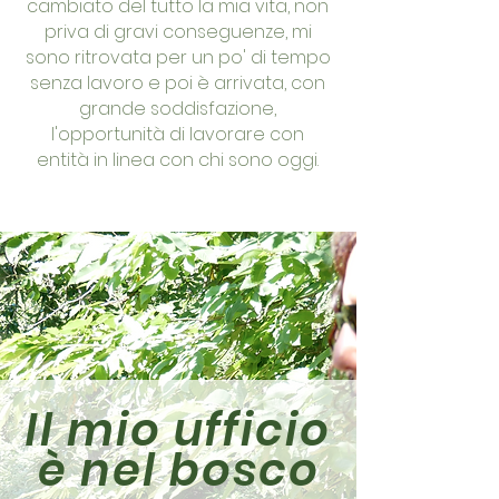
cambiato del tutto la mia vita, non
priva di gravi conseguenze, mi
sono ritrovata per un po' di tempo
senza lavoro e poi è arrivata, con
grande soddisfazione,
l'opportunità di lavorare con
entità in linea con chi sono oggi.
Il mio ufficio
è nel bosco