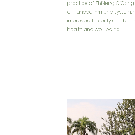
practi
ce
of
ZhiNeng QiGong i
enhanced immune system, re
improved flexibility and bal
health and well-being.