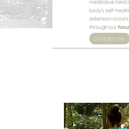
meditative mind s
body's self-heali
extension occur
through our
focu
Contact me