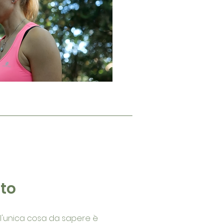
lto
, l'unica cosa da sapere è