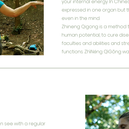
your internal energy. In Chin
expressed in one organ but t
even in the mind.
Zhineng Qigong is a method 
human potential, to cure dis
faculties and abilities and s
functions.
ZhìNéng QìGōng wa
an see with a regular