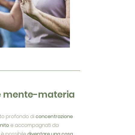
e mente-materia
to profondo di
concentrazione
inito
e accompagnati da
è possibile
diventare una cosa