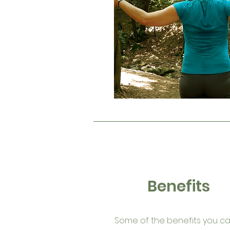
Benefits
Some of the benefi
ts you c