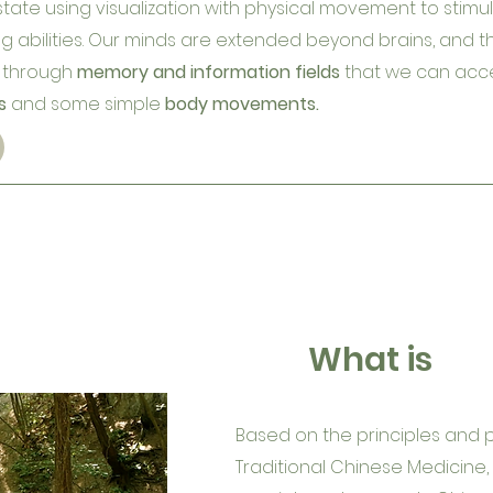
tate using visualization with physical movement to stimu
ng abilities. Our minds are extended beyond brains, and th
s through
memory and information fields
that we can acc
s
and some simple
body movements.
What is
Based on the principles and 
Traditional Chinese Medicine