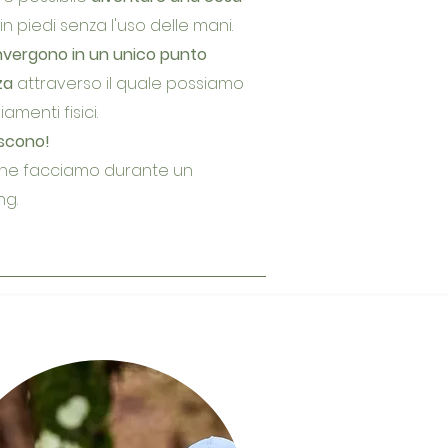
n piedi senza l'uso delle mani.
vergono in un unico punto
za
attraverso il quale possiamo
menti fisici.
iscono!
che facciamo durante un
ng.