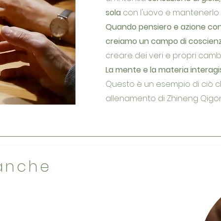
sola
con l'uovo e mantenerlo i
Quando pensiero e azione con
creiamo un campo di coscien
creare dei veri e propri cambia
La mente e la materia interag
Questo è un esempio di ciò 
allenamento di Zhineng Qigo
 anche