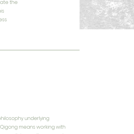
late the
is
ess
philosophy underlying
, Qigong means working with