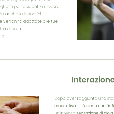
i altri partecipanti e il lavoro
Ma anche le lezioni 1-1
he verranno adattate alle tue
tà di orari.
ne.
Interazion
Dopo aver raggiunto uno sta
meditativa,
di
fusione con l'inf
un'intensa
sensazione di gioia,