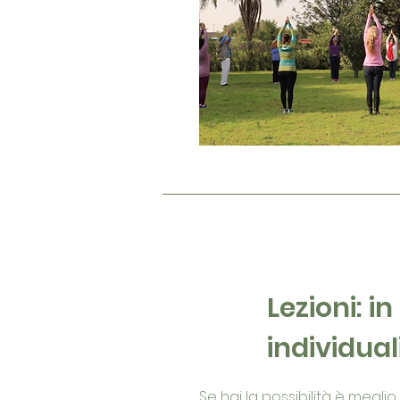
Lezioni: i
individual
Se hai la possibilità è megli