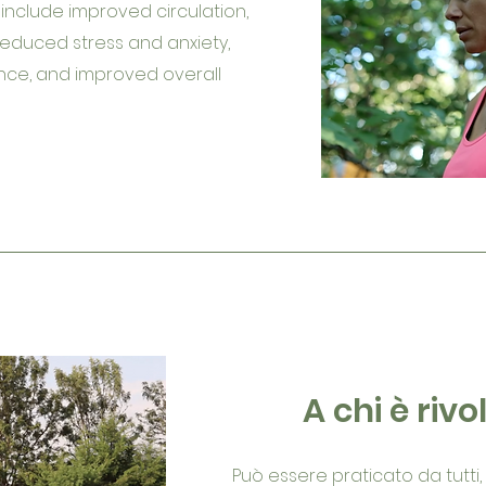
nclude improved circulation,
duced stress and anxiety,
ance, and improved overall
A chi è rivo
Può essere praticato da tutti