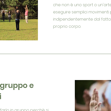
che non è uno sport o un'art
eseguire semplici movimenti 
indipendentemente dal fatto 
proprio corpo.
n gruppo e
i
o farlo in gruppo perchè si