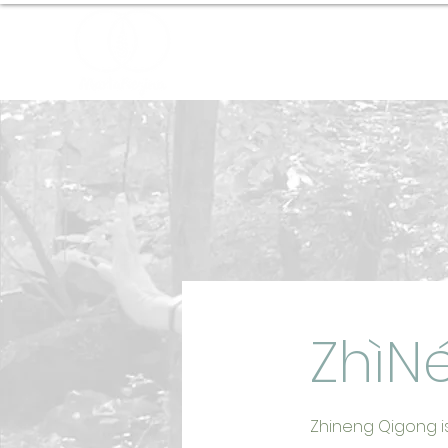
Home
About
ZhìN
Zhineng Qigong i