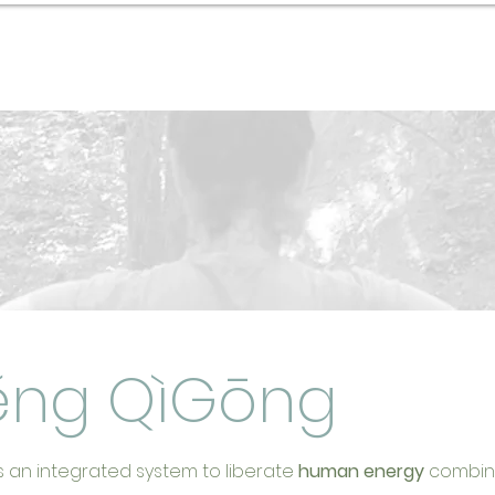
Coaching
Blog
in Italia
éng QìGōng
s an integrated system to liberate
human energy
combin