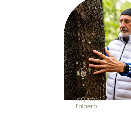
LaQi con
l'albero